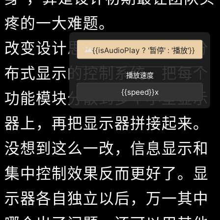
疼的一大难题。
改变设计思路：设计出采用分
{{isAudioPlay ? '暂停' : '播放'}}
布式显示的控制系统，把每个
播放速度
{{speed}}x
功能模块分散到多个小型显示
器上，再把显示器拼接起来。
没想到这么一改，信息显示和
集中控制效果反而更好了。显
示器各自独立以后，万一其中