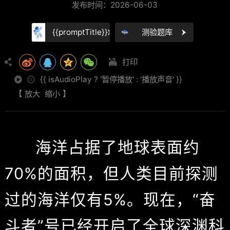
发布时间：2026-06-03
{{promptTitle}}
测验题库
打印
{{ isAudioPlay ? '暂停播放' : '播放声音' }}
【
放大
缩小
】
海洋占据了地球表面约
70%的面积，但人类目前探测
过的海洋仅有5%。现在，“奋
斗者”号已经开启了全球深渊科